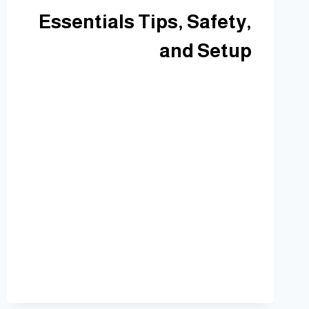
Essentials Tips, Safety,
and Setup
بواسطة
رفقة
يونيو 24, 2026
Introduction aviator game 1win download is a
common search for players who want quick
access to the game on their device. This
guide explains what the download is, why it
matters, and how to use it safely and
effectively. You will learn about where to find
a legitimate installer, what to watch for, and
practical…
إقرأ المزيد